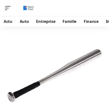
Actu
Auto
Entreprise
Famille
Finance
I