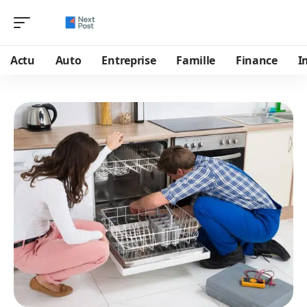
Actu
Auto
Entreprise
Famille
Finance
I