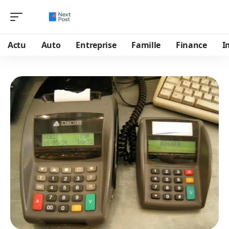
Actu
Auto
Entreprise
Famille
Finance
I