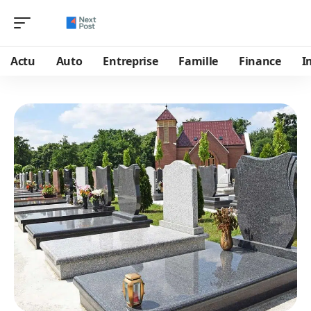
Actu
Auto
Entreprise
Famille
Finance
I