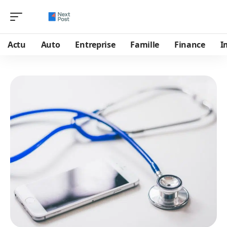
Actu
Auto
Entreprise
Famille
Finance
I