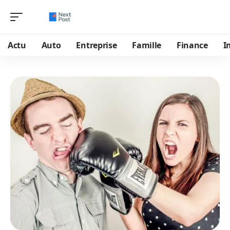
Actu
Auto
Entreprise
Famille
Finance
I