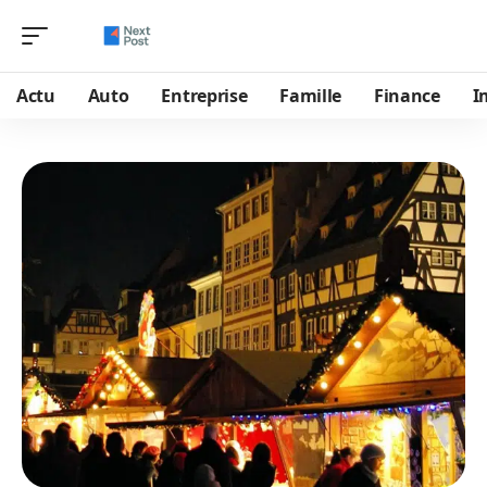
Actu
Auto
Entreprise
Famille
Finance
I