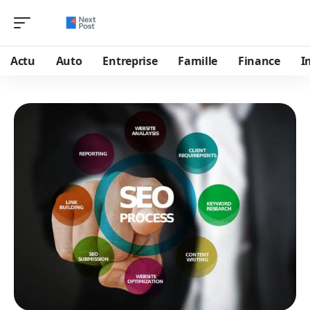
Actu
Auto
Entreprise
Famille
Finance
I