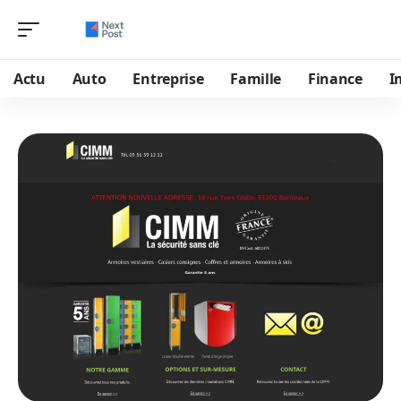
Actu
Auto
Entreprise
Famille
Finance
I