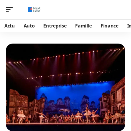
Actu
Auto
Entreprise
Famille
Finance
I