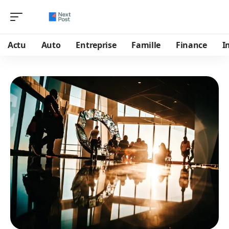
Actu
Auto
Entreprise
Famille
Finance
I