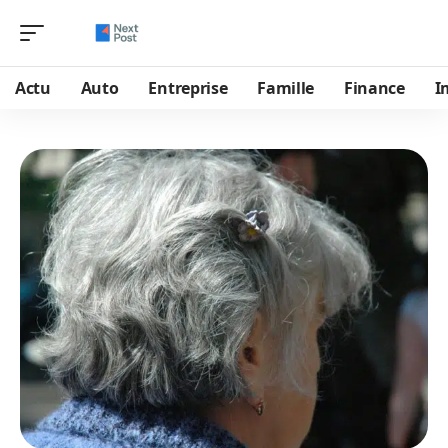
Actu
Auto
Entreprise
Famille
Finance
I