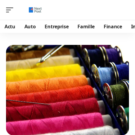
Actu
Auto
Entreprise
Famille
Finance
I