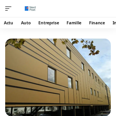
Actu
Auto
Entreprise
Famille
Finance
I