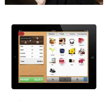
La cigarette électronique se repend dans le quotidien des
Français
Actu
15 février 2018
Logiciel TacTill, la Caisse enregistreuse tactile sur iPad
Entreprise
4 décembre 2024