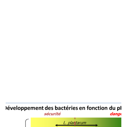
pathogènes tout en permettant le développement de la flore
lactique. Ceci étant différent des asséchants litières à base
de chaux qui vont blanchir le milieu par une montée de pH.
Lorsque le pH va redescendre les premières bactéries à se
réveiller seront les pathogènes.
Capteur d’ammoniac
: les jeunes animaux restant en
permanence sur la litière, ils sont très sensibles aux
dégagements d’ammoniac. Les ions ioniques présent dans
l’Actisan R vont capter l’ammoniac et rendre le milieu plus
sein pour les animaux.
Répulsif à insecte
: les insectes sont responsables de
stress pour les animaux, ils peuvent également être vecteurs
de maladies.