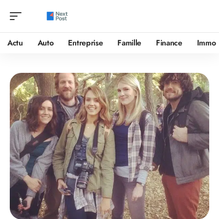
Actu
Auto
Entreprise
Famille
Finance
Immo