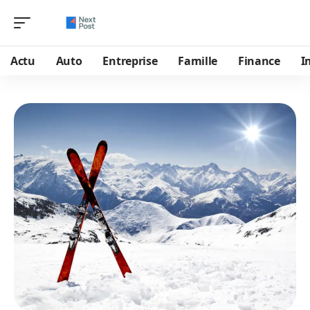
Actu
Auto
Entreprise
Famille
Finance
I