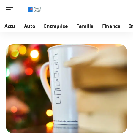
Actu
Auto
Entreprise
Famille
Finance
I