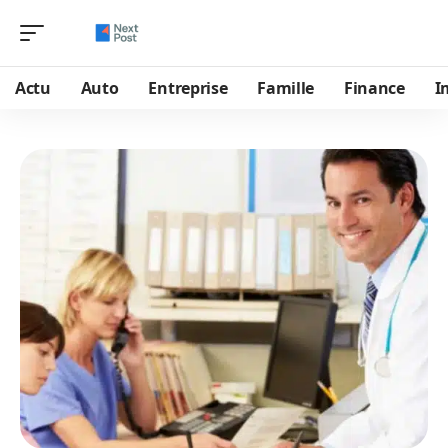
Actu
Auto
Entreprise
Famille
Finance
I