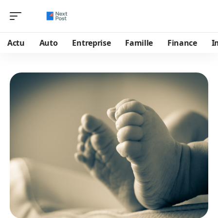
Actu
Auto
Entreprise
Famille
Finance
I