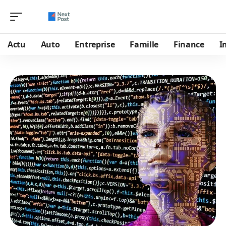
Actu
Auto
Entreprise
Famille
Finance
I