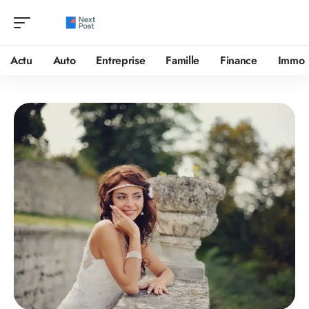
Actu
Auto
Entreprise
Famille
Finance
Immo