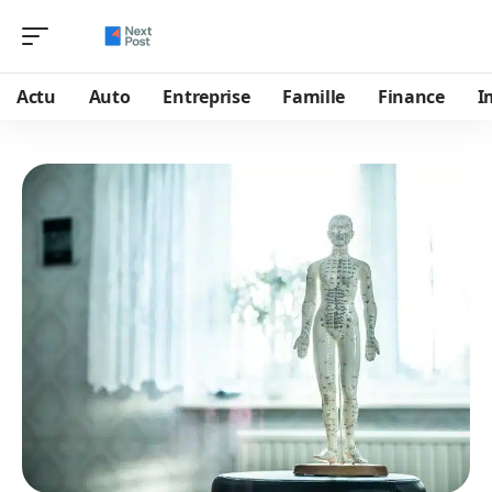
Actu
Auto
Entreprise
Famille
Finance
I