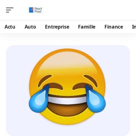
Actu
Auto
Entreprise
Famille
Finance
I