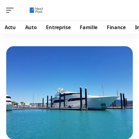
Actu
Auto
Entreprise
Famille
Finance
I