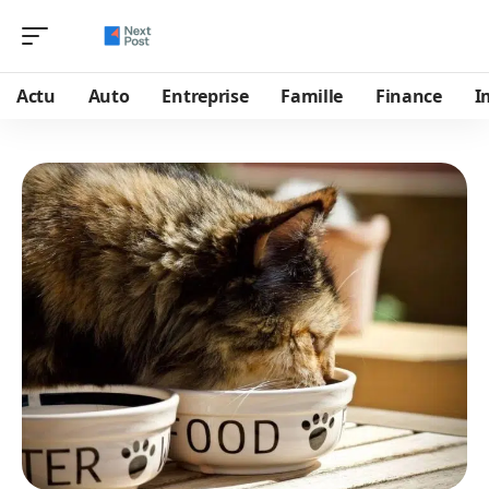
Actu
Auto
Entreprise
Famille
Finance
I