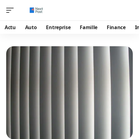
Actu
Auto
Entreprise
Famille
Finance
I