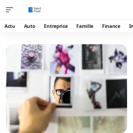
Actu
Auto
Entreprise
Famille
Finance
I