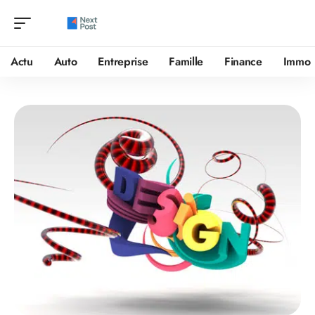
Actu
Auto
Entreprise
Famille
Finance
Immo