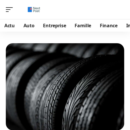
Actu
Auto
Entreprise
Famille
Finance
I