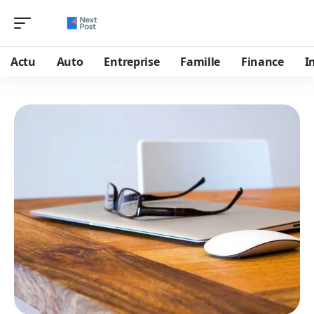
Actu
Auto
Entreprise
Famille
Finance
I