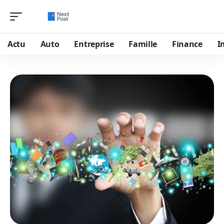
Actu
Auto
Entreprise
Famille
Finance
I