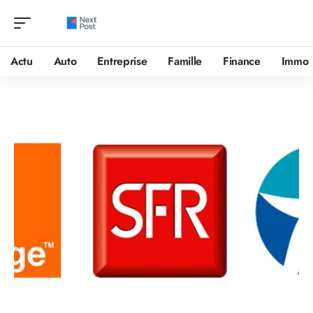
Actu
Auto
Entreprise
Famille
Finance
Immo