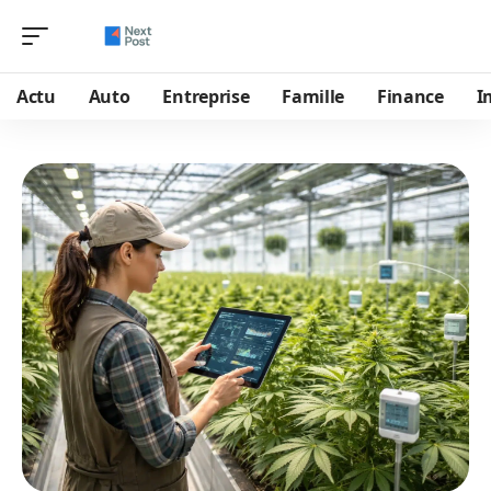
Actu
Auto
Entreprise
Famille
Finance
I