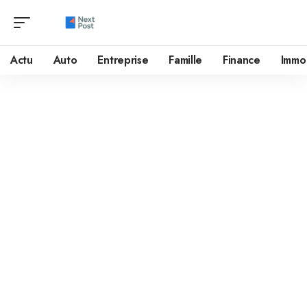
Actu
Auto
Entreprise
Famille
Finance
Immo
Mentions légales
Définitions
Client :
tout professionnel ou personne physique capable au
sens des articles 1123 et suivants du Code civil, ou personne
morale, qui visite le site objet des présentes conditions
générales.
Prestations et Services :
ce site web met à disposition des
Clients :