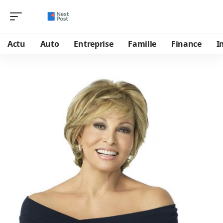
Actu
Auto
Entreprise
Famille
Finance
I