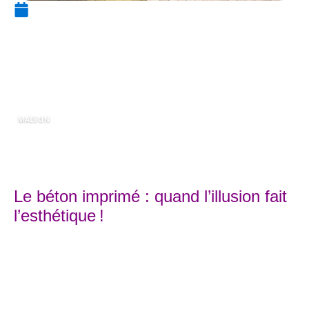
19 juin 2018
Bétons décoratifs extérieurs :
lesquels choisir pour un
résultat exceptionnel ?
MAISON
Le béton imprimé : quand l’illusion fait
l’esthétique !
Revêtement de sol utilisé initialement au
pays de l’Oncle Sam, le béton imprimé a vu
son utilisation se propager très rapidement