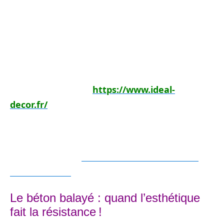
en vogue. Et son utilisation s’étend à plusieurs
types d’espace grâce à sa capacité d’imitation
extraordinaire. Pour de plus amples détails sur
le béton imprimé (conception, usages, prix,
avantages, etc.), vous pouvez vous rendre à
l’adresse suivante :
https://www.ideal-
decor.fr/
.
Lire également :
Comment bien choisir son
adoucissant ?
Le béton balayé : quand l’esthétique
fait la résistance !