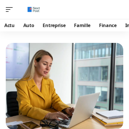
Actu
Auto
Entreprise
Famille
Finance
I