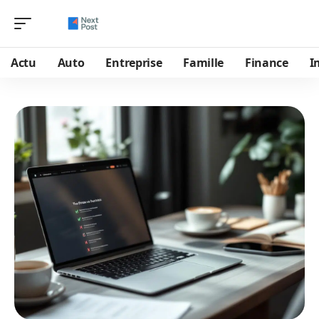
Actu
Auto
Entreprise
Famille
Finance
I