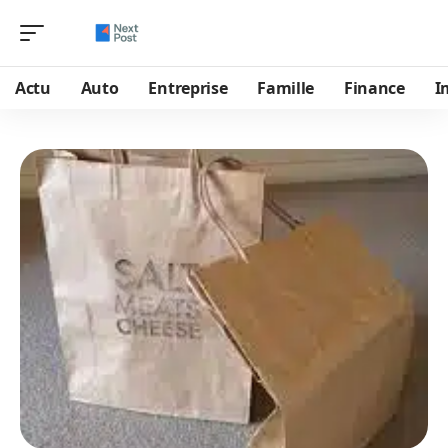
Actu
Auto
Entreprise
Famille
Finance
I