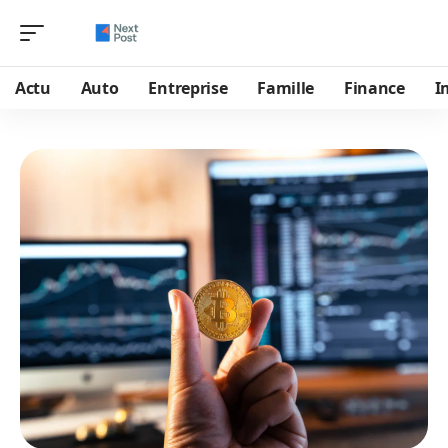
Actu
Auto
Entreprise
Famille
Finance
I