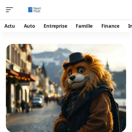
Actu
Auto
Entreprise
Famille
Finance
I