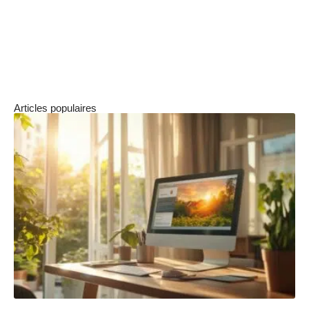
fantastiques et les sports électroniques. Cela
permettra une compréhension plus
approfondie des facteurs susceptibles
d’influencer l’utilisation de ces plateformes.
Articles populaires