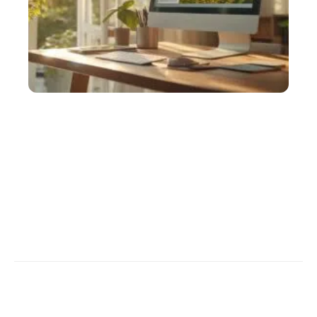
FINANCE
Les avantages de l’assurance logement du
propriétaire souscrite en ligne
Contact
Mentions légales
Sitemap
© 2026 | next-post.com