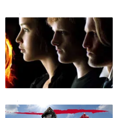
Les avantages de l’assurance logement du
propriétaire souscrite en ligne
Finance
20 mars 2026
Découvrez Hunger Games et ses produits dérivés
Loisirs
4 septembre 2022