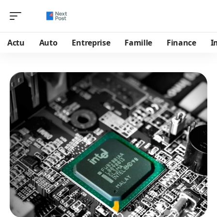
Actu
Auto
Entreprise
Famille
Finance
I