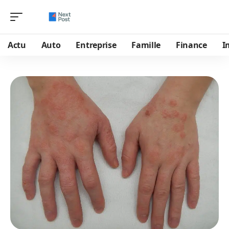
Actu
Auto
Entreprise
Famille
Finance
I