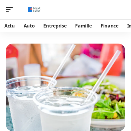
Actu
Auto
Entreprise
Famille
Finance
I