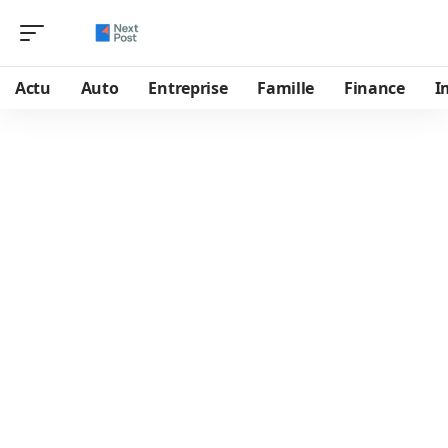
Actu
Auto
Entreprise
Famille
Finance
I