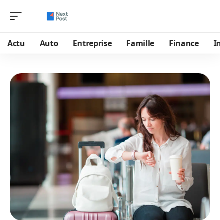
Actu
Auto
Entreprise
Famille
Finance
I