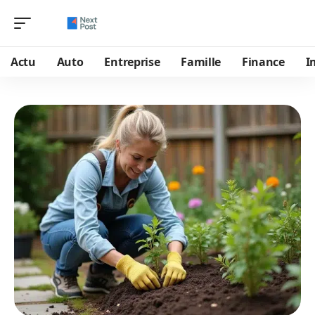
Actu
Auto
Entreprise
Famille
Finance
I