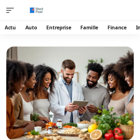
Actu
Auto
Entreprise
Famille
Finance
I